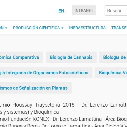
EN
INTRANET
ÓN
PRODUCCIÓN CIENTÍFICA
INFRAESTRUCTURA
TRANSF
nómica Comparativa
Biología de Cannabis
Biología de
gía Integrada de Organismos Fotosintéticos
Bioquímica V
smos de Señalización en Plantas
emio Houssay Trayectoria 2018 - Dr. Lorenzo Lamattin
 y sistemas) y Bioquímica
mio Fundación KONEX - Dr. Lorenzo Lamattina - Área Bioq
mio Bunge y Born - Dr. Lorenzo Lamattina - Área Biología 