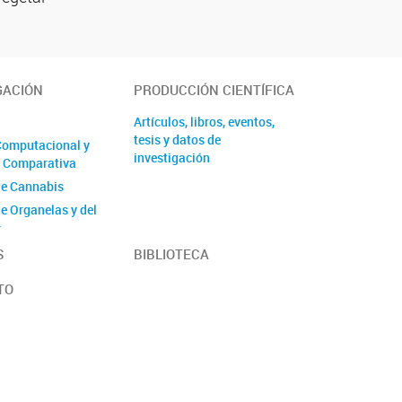
GACIÓN
PRODUCCIÓN CIENTÍFICA
s
Artículos, libros, eventos,
tesis y datos de
Computacional y
investigación
 Comparativa
de Cannabis
de Organelas y del
o
de Procariotas y
S
BIBLIOTECA
TO
Integrada de
s Fotosintéticos
a Vegetal
 del Estrés en
a Molecular e