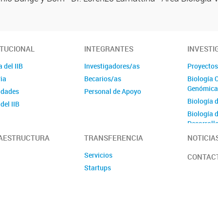
ITUCIONAL
INTEGRANTES
INVESTI
 del IIB
Investigadores/as
Proyecto
ia
Becarios/as
Biología 
Genómica
idades
Personal de Apoyo
Biología 
del IIB
Biología 
Desarroll
Biología 
AESTRUCTURA
TRANSFERENCIA
NOTICIA
Gametas
Servicios
CONTAC
Biología 
Startups
Organismo
Bioquímic
Fisiología
Plantas
Fisiologí